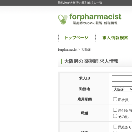
勤務地が大阪府の薬剤師求人一覧
forpharmacist
>
大阪府
大阪府の 薬剤師 求人情報
求人ID
勤務地
雇用形態
正社員
調剤薬局
職種
その他
昇給あり