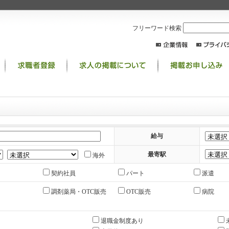
フリーワード検索
給与
最寄駅
海外
契約社員
パート
派遣
調剤薬局・OTC販売
OTC販売
病院
退職金制度あり